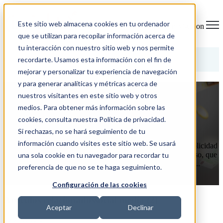
Este sitio web almacena cookies en tu ordenador
Open main navigation
que se utilizan para recopilar información acerca de
tu interacción con nuestro sitio web y nos permite
Categorías
recordarte. Usamos esta información con el fin de
mejorar y personalizar tu experiencia de navegación
y para generar analíticas y métricas acerca de
¿Cuánto cuesta hacer publicidad en
nuestros visitantes en este sitio web y otros
Facebook?
medios. Para obtener más información sobre las
cookies, consulta nuestra Política de privacidad.
26/04/19 13:24
Si rechazas, no se hará seguimiento de tu
información cuando visites este sitio web. Se usará
Gracias a Facebook las pequeñas empresas pueden hacer publicidad
a golpe de clic y con cualquier presupuesto. Es posible, incluso, que
una sola cookie en tu navegador para recordar tu
puedan competir contra las grandes multinacionales si saben ...
preferencia de que no se te haga seguimiento.
LEER MÁS
Configuración de las cookies
Artículos relacionadossocial media (2)
Aceptar
Declinar
26/04/19 13:24