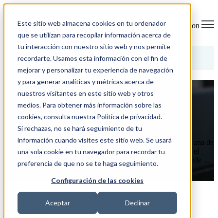
Este sitio web almacena cookies en tu ordenador
Open main navigation
que se utilizan para recopilar información acerca de
tu interacción con nuestro sitio web y nos permite
Categorías
recordarte. Usamos esta información con el fin de
mejorar y personalizar tu experiencia de navegación
y para generar analíticas y métricas acerca de
¿Realmente vende el Marketing de
nuestros visitantes en este sitio web y otros
Contenidos? 2ª parte
medios. Para obtener más información sobre las
cookies, consulta nuestra Política de privacidad.
27/10/24 20:21
Si rechazas, no se hará seguimiento de tu
información cuando visites este sitio web. Se usará
En la primera entrega de este post comenzamos a desentrañar una de
las grandes preguntas del marketing digital: ¿realmente vende el
una sola cookie en tu navegador para recordar tu
marketing de contenidos? Hemos visto cómo el contenido puede ...
preferencia de que no se te haga seguimiento.
LEER MÁS
Configuración de las cookies
Artículos relacionadosHubSpot
Aceptar
Declinar
27/10/24 20:21