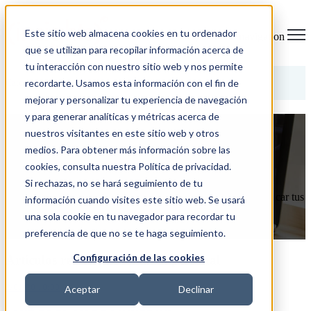
Este sitio web almacena cookies en tu ordenador
Open main navigation
que se utilizan para recopilar información acerca de
tu interacción con nuestro sitio web y nos permite
Categorías
recordarte. Usamos esta información con el fin de
mejorar y personalizar tu experiencia de navegación
y para generar analíticas y métricas acerca de
¿QUÉ ES EL SSI DE LINKEDIN?
nuestros visitantes en este sitio web y otros
medios. Para obtener más información sobre las
2/01/20 10:00
cookies, consulta nuestra Política de privacidad.
Si rechazas, no se hará seguimiento de tu
El SSI o el Social Selling Index (índice de venta social) es un
indicador que utiliza LinkedIn desde hace unos años para indicar tus
información cuando visites este sitio web. Se usará
esfuerzos comerciales dentro de la plataforma. Lo difícil o ...
una sola cookie en tu navegador para recordar tu
LEER MÁS
preferencia de que no se te haga seguimiento.
Configuración de las cookies
Artículos relacionadosmarca personal
2/01/20 10:00
Aceptar
Declinar