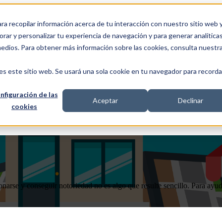
ra recopilar información acerca de tu interacción con nuestro sitio web 
ERVICES
MANIFESTO
HYBRID TEAM
CASOS
rar y personalizar tu experiencia de navegación y para generar analíticas
medios. Para obtener más información sobre las cookies, consulta nuestr
es este sitio web. Se usará una sola cookie en tu navegador para recorda
nfiguración de las
Aceptar
Declinar
cookies
ionarse y conseguir notoriedad no es algo que resulte sencillo. Para ayu