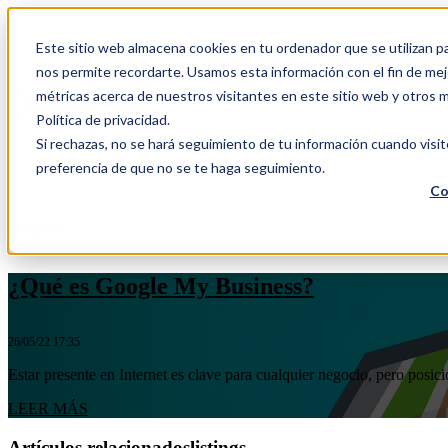
Este sitio web almacena cookies en tu ordenador que se utilizan pa
Show submenu for SERVICES
S
nos permite recordarte. Usamos esta información con el fin de mejo
métricas acerca de nuestros visitantes en este sitio web y otros 
Política de privacidad.
Si rechazas, no se hará seguimiento de tu información cuando visit
CONTACTO
preferencia de que no se te haga seguimiento.
Co
Categorías
¿Qué es Google My Business?
26/05/22 17:35
Estar presente en Internet es clave para cualquier negocio, pero posic
LEER MÁS
Artículos relacionadoslistings