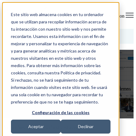
Este sitio web almacena cookies en tu ordenador
Open main navigation
que se utilizan para recopilar información acerca de
tu interacción con nuestro sitio web y nos permite
Categorías
recordarte. Usamos esta información con el fin de
mejorar y personalizar tu experiencia de navegación
y para generar analíticas y métricas acerca de
Meta Creator Marketplace: IA vs
nuestros visitantes en este sitio web y otros
intuición
medios. Para obtener más información sobre las
cookies, consulta nuestra Política de privacidad.
5/02/26 16:38
Si rechazas, no se hará seguimiento de tu
información cuando visites este sitio web. Se usará
Siendo honestos y a día de hoy, con los datos en la mano, podemos
decir en voz alta que el marketing de influencers en España ha
una sola cookie en tu navegador para recordar tu
funcionado demasiado tiempo por "olfato, sensaciones". Se elegían
preferencia de que no se te haga seguimiento.
...
Configuración de las cookies
LEER MÁS
Aceptar
Declinar
Artículos relacionadosGestazion