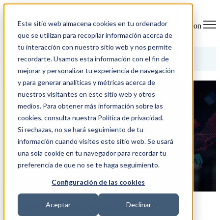
Este sitio web almacena cookies en tu ordenador
Open main navigation
que se utilizan para recopilar información acerca de
tu interacción con nuestro sitio web y nos permite
Categorías
recordarte. Usamos esta información con el fin de
mejorar y personalizar tu experiencia de navegación
y para generar analíticas y métricas acerca de
3 aplicaciones del metaverso en
nuestros visitantes en este sitio web y otros
marketing que debes conocer
medios. Para obtener más información sobre las
cookies, consulta nuestra Política de privacidad.
19/09/22 13:34
Si rechazas, no se hará seguimiento de tu
información cuando visites este sitio web. Se usará
El metaverso es un espacio virtual donde las personas pueden
socializar, comunicarse y compartir ideas y experiencias. Una
una sola cookie en tu navegador para recordar tu
combinación de realidad virtual (RV), realidad aumentada (RA) e
preferencia de que no se te haga seguimiento.
inteligencia ...
Configuración de las cookies
LEER MÁS
Aceptar
Declinar
Artículos relacionadosrealidad virtual