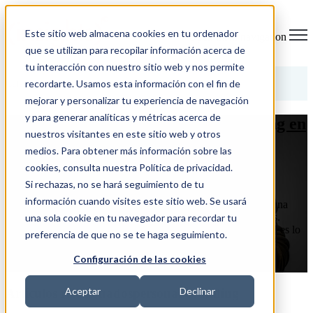
Este sitio web almacena cookies en tu ordenador
Open main navigation
que se utilizan para recopilar información acerca de
tu interacción con nuestro sitio web y nos permite
Categorías
recordarte. Usamos esta información con el fin de
mejorar y personalizar tu experiencia de navegación
y para generar analíticas y métricas acerca de
¿Cómo construir tu Personal Branding en
nuestros visitantes en este sitio web y otros
redes sociales?
medios. Para obtener más información sobre las
cookies, consulta nuestra Política de privacidad.
30/01/19 12:16
Si rechazas, no se hará seguimiento de tu
información cuando visites este sitio web. Se usará
La marca personal o personal branding es la percepción que una
persona genera en los demás y que nos permite diferenciarnos.
una sola cookie en tu navegador para recordar tu
Como dice Jeff Bezon, CEO de Amazon: “Tu marca personal es lo
preferencia de que no se te haga seguimiento.
que dicen de ...
Configuración de las cookies
LEER MÁS
Aceptar
Declinar
Artículos relacionadospersonal branding