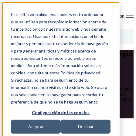
Este sitio web almacena cookies en tu ordenador
Open main navigation
que se utilizan para recopilar información acerca de
tu interacción con nuestro sitio web y nos permite
Categorías
recordarte. Usamos esta información con el fin de
mejorar y personalizar tu experiencia de navegación
y para generar analíticas y métricas acerca de
¿Por qué incluir YouTube en tu estrategia
nuestros visitantes en este sitio web y otros
social media?
medios. Para obtener más información sobre las
cookies, consulta nuestra Política de privacidad.
24/11/17 12:32
Si rechazas, no se hará seguimiento de tu
información cuando visites este sitio web. Se usará
Es un hecho: el contenido audiovisual está en auge. Pero ¿realmente
es necesario que las marcas tengan su propio canal en YouTube?
una sola cookie en tu navegador para recordar tu
¿Por qué debemos incluirlo en nuestra estrategia social media? Hoy
preferencia de que no se te haga seguimiento.
...
Configuración de las cookies
LEER MÁS
Aceptar
Declinar
Artículos relacionadosvideomarketing