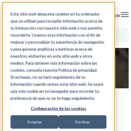
Este sitio web almacena cookies en tu ordenador
Open main navigation
que se utilizan para recopilar información acerca de
tu interacción con nuestro sitio web y nos permite
Categorías
recordarte. Usamos esta información con el fin de
mejorar y personalizar tu experiencia de navegación
y para generar analíticas y métricas acerca de
10 claves para mejorar tu estrategia de
nuestros visitantes en este sitio web y otros
SEO en 2017
medios. Para obtener más información sobre las
cookies, consulta nuestra Política de privacidad.
8/02/17 19:16
Si rechazas, no se hará seguimiento de tu
información cuando visites este sitio web. Se usará
LEER MÁS
una sola cookie en tu navegador para recordar tu
Artículos relacionadosInbound Marketing (4)
preferencia de que no se te haga seguimiento.
Configuración de las cookies
8/02/17 19:16
10 claves para mejorar tu estrategia de SEO en 2017
Aceptar
Declinar