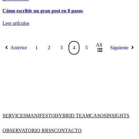
Cómo escribir un gran post en 8 pasos
Leer artículos
All
Anterior
1
2
3
4
5
Siguiente
SERVICES
MANIFESTO
HYBRID TEAM
CASOS
INSIGHTS
OBSERVATORIO RRSS
CONTACTO