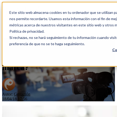
Este sitio web almacena cookies en tu ordenador que se utilizan pa
Open main navigation
nos permite recordarte. Usamos esta información con el fin de mejo
métricas acerca de nuestros visitantes en este sitio web y otros 
Categorías
Política de privacidad.
Si rechazas, no se hará seguimiento de tu información cuando visit
preferencia de que no se te haga seguimiento.
Retransmisiones en directo:
Co
¿mejoran el impacto de tu
marca?
Autor:
Gestazión
18/04/18 17:56