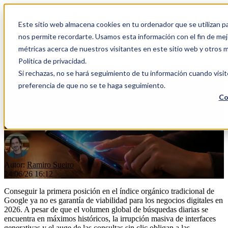
Este sitio web almacena cookies en tu ordenador que se utilizan pa
Open main navigation
nos permite recordarte. Usamos esta información con el fin de mejo
métricas acerca de nuestros visitantes en este sitio web y otros 
Categorías
Política de privacidad.
Si rechazas, no se hará seguimiento de tu información cuando visit
preferencia de que no se te haga seguimiento.
Manual de supervivencia GEO
Co
para no ser invisible ante la IA
Autor:
Ramiro Sueiro
24/06/26 16:12
Conseguir la primera posición en el índice orgánico tradicional de
Google ya no es garantía de viabilidad para los negocios digitales en
2026. A pesar de que el volumen global de búsquedas diarias se
encuentra en máximos históricos, la irrupción masiva de interfaces
generativas y el auge de las consultas sin clic obligan a las