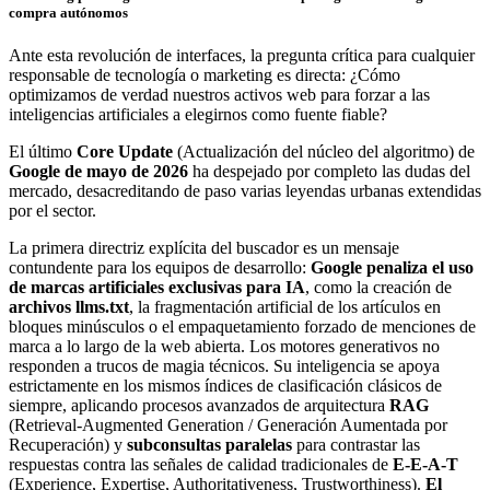
compra autónomos
Ante esta revolución de interfaces, la pregunta crítica para cualquier
responsable de tecnología o marketing es directa: ¿Cómo
optimizamos de verdad nuestros activos web para forzar a las
inteligencias artificiales a elegirnos como fuente fiable?
El último
Core Update
(Actualización del núcleo del algoritmo) de
Google de mayo de 2026
ha despejado por completo las dudas del
mercado, desacreditando de paso varias leyendas urbanas extendidas
por el sector.
La primera directriz explícita del buscador es un mensaje
contundente para los equipos de desarrollo:
Google penaliza el uso
de marcas artificiales exclusivas para IA
, como la creación de
archivos llms.txt
, la fragmentación artificial de los artículos en
bloques minúsculos o el empaquetamiento forzado de menciones de
marca a lo largo de la web abierta. Los motores generativos no
responden a trucos de magia técnicos. Su inteligencia se apoya
estrictamente en los mismos índices de clasificación clásicos de
siempre, aplicando procesos avanzados de arquitectura
RAG
(Retrieval-Augmented Generation / Generación Aumentada por
Recuperación) y
subconsultas paralelas
para contrastar las
respuestas contra las señales de calidad tradicionales de
E-E-A-T
(Experience, Expertise, Authoritativeness, Trustworthiness).
El