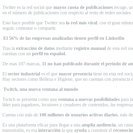
Twitter es la red social que
mayor cuota de publicaciones
recoge, u
en el número de publicaciones con respecto al resto de redes sociales.
Esto hace posible que Twitter sea
la red más viral
, con el gran númer
seguir, comentar o compartir.
El 56% de las empresas analizadas tienen perfil en LinkedIn
Tras la
extracción de datos
mediante
registro manual
de esta red so
cuentan con un
perfil en español
.
De esas 107 marcas,
11 no han publicado durante el periodo de aná
El
sector industrial
es el que
mayor presencia
tiene en esta red soc
Hay sectores como Belleza e Higiene, que no cuentan con presencia 
Twitch, una nueva ventana al mundo
Twitch se presenta como una
ventana a nuevas posibilidades
para la
líder para jugadores, locutores y creadores de contenidos, las empresa
Cuenta con más de
100 millones de usuarios activos diarios
, más d
Es una plataforma eficaz para llegar a una
amplia audiencia
, un can
transmisión, es esa
interacción
la que
ayuda
a construir el
reconocim