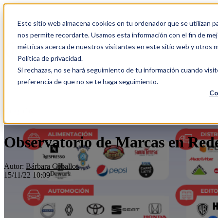
Este sitio web almacena cookies en tu ordenador que se utilizan pa
Show submenu for SERVICES
S
nos permite recordarte. Usamos esta información con el fin de mejo
métricas acerca de nuestros visitantes en este sitio web y otros 
Política de privacidad.
Si rechazas, no se hará seguimiento de tu información cuando visit
CONTACTO
preferencia de que no se te haga seguimiento.
Co
Categorías
Observatorio de Marcas en Rede
Autor:
Bárbara Ceballos
15/11/22 10:09