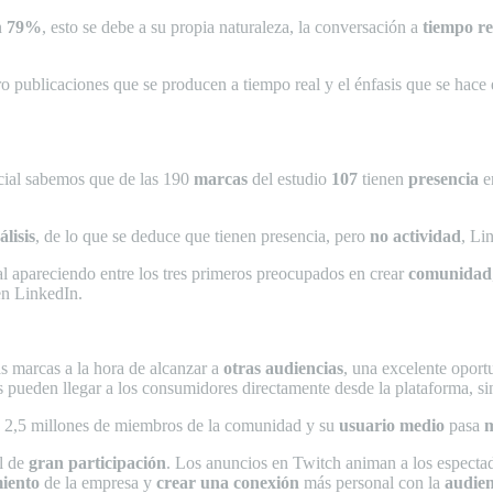
n
79%
, esto se debe a su propia naturaleza, la conversación a
tiempo re
o publicaciones que se producen a tiempo real y el énfasis que se hace e
cial sabemos que de las 190
marcas
del estudio
107
tienen
presencia
e
lisis
, de lo que se deduce que tienen presencia, pero
no actividad
, Li
ial apareciendo entre los tres primeros preocupados en crear
comunidad
en LinkedIn.
s marcas a la hora de alcanzar a
otras audiencias
, una excelente oport
s pueden llegar a los consumidores directamente desde la plataforma, sin
e 2,5 millones de miembros de la comunidad y su
usuario medio
pasa
m
al de
gran
participación
. Los anuncios en Twitch animan a los especta
iento
de la empresa y
crear una conexión
más personal con la
audien