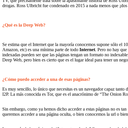
TV, que precisamente trata sobre la apasionante historia de Ross Ul
drogas. Ross Ulbricht fue condenado en 2015 a nada menos que ¡dos c
¿Qué es la Deep Web?
Se estima que el Internet que la mayoría conocemos supone sólo el 10%
Amazon, etc) es una mínima parte de todo
Internet
. Pero no hay que 
indexadas pueden ser que las páginas tengan un formato no indexable c
Deep Web, pero bien es cierto que es el lugar ideal para tener un negoc
¿Cómo puedo acceder a una de esas páginas?
Es muy sencillo, lo único que necesitas es un navegador capaz tanto 
I2P. La más conocida es Tor, que es el anacrónimo de “The Onion Rout
Sin embargo, como ya hemos dicho acceder a estas páginas no es tan 
queremos acceder a una página oculta, o bien conocemos la url o bien