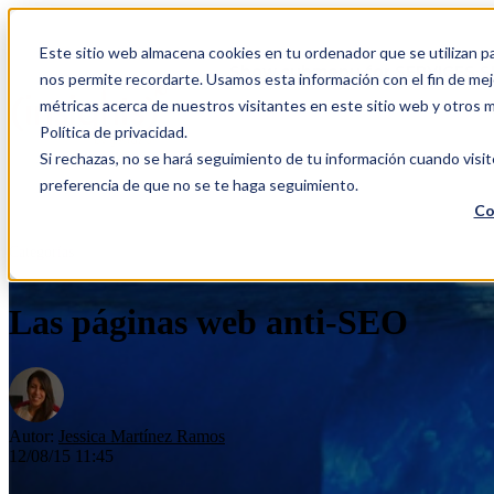
Este sitio web almacena cookies en tu ordenador que se utilizan pa
Show submenu for SERVICES
S
nos permite recordarte. Usamos esta información con el fin de mejo
métricas acerca de nuestros visitantes en este sitio web y otros 
Política de privacidad.
Si rechazas, no se hará seguimiento de tu información cuando visit
CONTACTO
preferencia de que no se te haga seguimiento.
Co
Categorías
Las páginas web anti-SEO
Autor:
Jessica Martínez Ramos
12/08/15 11:45