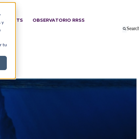
y
INSIGHTS
OBSERVATORIO RRSS
 y
Searc
a
r tu