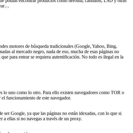
nde podías encontrar productos como heroína, cannabis, LSD y otras
rrar…
grandes motores de búsqueda tradicionales (Google, Yahoo, Bing,
tinadas al mercado negro, nada de eso, mucha de esas páginas no
e para entrar se requiera autentificación. No todo es ilegal en la
e es lo uno como lo otro. Para ello existen navegadores como TOR o
r el funcionamiento de este navegador.
 ser Google, ya que las páginas no están idexadas, con lo que si
a ellas si no navegas a través de un proxy.