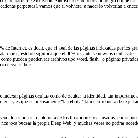
bricht, fundador de Silk Road. Silk Road es un mercado negro online dó
adenas perpetuas!, vamos que si volviera a nacer lo volverían a ence
 de Internet, es decir, que el total de las páginas indexadas por los 
alarmarse, esto no significa que el 90% restante sean webs ocultas des
omo pueden pueden ser archivos tipo word, flash, o páginas privadas qu
io ilegal online.
de indexar páginas ocultas como de ocultar tu identidad, tan important
er”, y es que es precisamente “la cebolla” la mejor manera de explica
sencillo como con cualquiera de los buscadores más usados, como puede
 nos toca bucear la propia Deep Web, y muchas veces no podrás acceder 