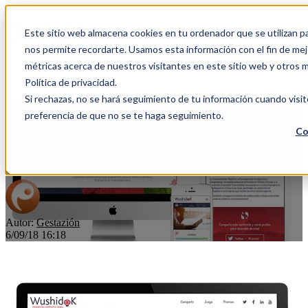
Este sitio web almacena cookies en tu ordenador que se utilizan pa
Open main navigation
nos permite recordarte. Usamos esta información con el fin de mejo
métricas acerca de nuestros visitantes en este sitio web y otros 
Categorías
Política de privacidad.
Si rechazas, no se hará seguimiento de tu información cuando visit
preferencia de que no se te haga seguimiento.
Gamificación empresarial:
Co
WushidoK de Wolters Kluwer
Autor:
Gestazión
6/09/18 16:18