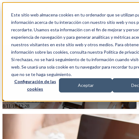
Este sitio web almacena cookies en tu ordenador que se utilizan pa
Open main navigation
información acerca de tu interacción con nuestro sitio web y nos 
recordarte. Usamos esta información con el fin de mejorar y person
Categorías
experiencia de navegación y para generar analíticas y métricas ace
nuestros visitantes en este sitio web y otros medios. Para obten
información sobre las cookies, consulta nuestra Política de privaci
Claves del Marketing de
Si rechazas, no se hará seguimiento de tu información cuando visit
Contenidos en Linkedin
web. Se usará una sola cookie en tu navegador para recordar tu pr
que no se te haga seguimiento.
Configuración de las
Aceptar
Decl
cookies
Autor:
Sheyla Olivos
8/11/16 12:28